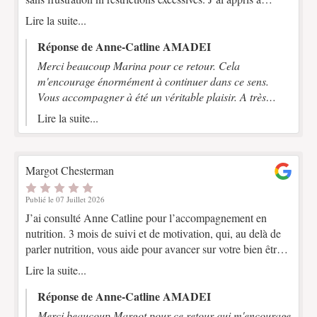
rééquilibrer mon alimentation tout en continuant à me faire
Lire la suite...
plaisir à table, ce qui a rendu cette démarche agréable et
durable. Elle est à l’écoute, bienveillante et donne des
Réponse de Anne-Catline AMADEI
conseils simples, efficaces et adaptés à notre quotidien. Un
Merci beaucoup Marina pour ce retour. Cela
immense merci pour son professionnalisme et son soutien.
m'encourage énormément à continuer dans ce sens.
Je la recommande sans hésitation !
Vous accompagner à été un véritable plaisir. A très
bientôt Anne-Catline Amadei
Lire la suite...
Margot Chesterman
Publié le 07 Juillet 2026
J’ai consulté Anne Catline pour l’accompagnement en
nutrition. 3 mois de suivi et de motivation, qui, au delà de
parler nutrition, vous aide pour avancer sur votre bien être
global. Je recommande.
Lire la suite...
Réponse de Anne-Catline AMADEI
Merci beaucoup Margot pour ce retour qui m'encourage