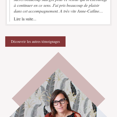
à continuer en ce sens. J'ai pris beaucoup de plaisir
dans cet accompagnement. A très vite Anne-Catline
Amadei
Lire la suite...
Découvrir les autres témoignages